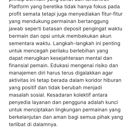
Platform yang beretika tidak hanya fokus pada
profit semata tetapi juga menyediakan fitur-fitur
yang mendukung permainan bertanggung
jawab seperti batasan deposit pengingat waktu
bermain dan opsi untuk membekukan akun
sementara waktu. Langkah-langkah ini penting
untuk mencegah perilaku berlebihan yang
dapat merugikan kesejahteraan mental dan
finansial pemain. Edukasi mengenai risiko dan
manajemen diri harus terus digalakkan agar
aktivitas ini tetap berada dalam koridor hiburan
yang positif dan tidak berubah menjadi
masalah sosial. Kesadaran kolektif antara
penyedia layanan dan pengguna adalah kunci
untuk menciptakan lingkungan permainan yang
berkelanjutan dan aman bagi semua pihak yang
terlibat di dalamnya.