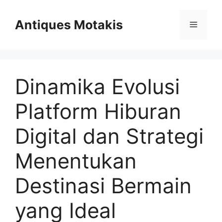
Skip
to
Antiques Motakis
Menu
content
Dinamika Evolusi
Platform Hiburan
Digital dan Strategi
Menentukan
Destinasi Bermain
yang Ideal