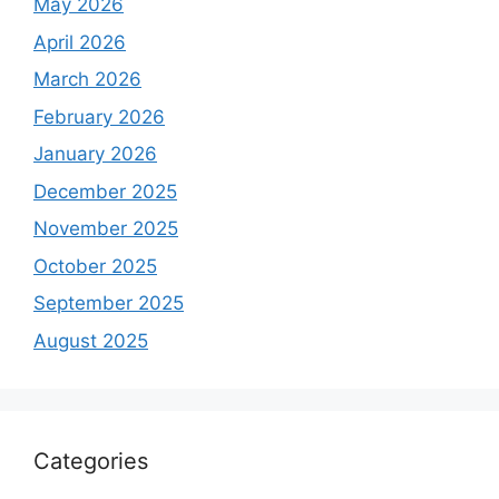
May 2026
April 2026
March 2026
February 2026
January 2026
December 2025
November 2025
October 2025
September 2025
August 2025
Categories