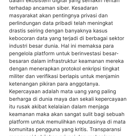
dalam ekosistem digital yang semakin rentan
terhadap ancaman siber. Kesadaran
masyarakat akan pentingnya privasi dan
perlindungan data pribadi telah meningkat
drastis seiring dengan banyaknya kasus
kebocoran data yang terjadi di berbagai sektor
industri besar dunia. Hal ini memaksa para
pengelola platform untuk berinvestasi besar-
besaran dalam infrastruktur keamanan mereka
dengan menerapkan protokol enkripsi tingkat
militer dan verifikasi berlapis untuk menjamin
ketenangan pikiran para anggotanya.
Kepercayaan adalah mata uang yang paling
berharga di dunia maya dan sekali kepercayaan
itu rusak akibat kelalaian dalam menjaga
keamanan maka akan sangat sulit bagi sebuah
platform untuk memulihkan reputasinya di mata
komunitas pengguna yang kritis. Transparansi