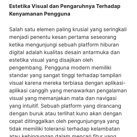
Estetika Visual dan Pengaruhnya Terhadap
Kenyamanan Pengguna
Salah satu elemen paling krusial yang seringkali
menjadi penentu kesan pertama seseorang
ketika mengunjungi sebuah platform hiburan
digital adalah kualitas desain antarmuka dan
estetika visual yang disajikan oleh
pengembang. Pengguna modern memiliki
standar yang sangat tinggi terhadap tampilan
visual karena mereka terbiasa dengan aplikasi-
aplikasi canggih yang menawarkan pengalaman
visual yang memanjakan mata dan navigasi
yang intuitif. Sebuah platform yang dirancang
dengan buruk atau terlihat kuno akan dengan
cepat ditinggalkan oleh pengunjungnya yang
tidak memiliki toleransi terhadap kelambatan
atau kebingungan dalam mencari fitur yang