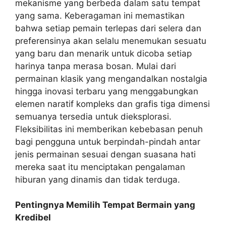
mekanisme yang berbeda dalam satu tempat
yang sama. Keberagaman ini memastikan
bahwa setiap pemain terlepas dari selera dan
preferensinya akan selalu menemukan sesuatu
yang baru dan menarik untuk dicoba setiap
harinya tanpa merasa bosan. Mulai dari
permainan klasik yang mengandalkan nostalgia
hingga inovasi terbaru yang menggabungkan
elemen naratif kompleks dan grafis tiga dimensi
semuanya tersedia untuk dieksplorasi.
Fleksibilitas ini memberikan kebebasan penuh
bagi pengguna untuk berpindah-pindah antar
jenis permainan sesuai dengan suasana hati
mereka saat itu menciptakan pengalaman
hiburan yang dinamis dan tidak terduga.
Pentingnya Memilih Tempat Bermain yang
Kredibel