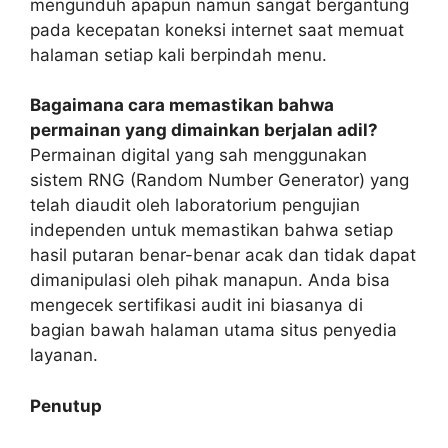
mengunduh apapun namun sangat bergantung
pada kecepatan koneksi internet saat memuat
halaman setiap kali berpindah menu.
Bagaimana cara memastikan bahwa
permainan yang dimainkan berjalan adil?
Permainan digital yang sah menggunakan
sistem RNG (Random Number Generator) yang
telah diaudit oleh laboratorium pengujian
independen untuk memastikan bahwa setiap
hasil putaran benar-benar acak dan tidak dapat
dimanipulasi oleh pihak manapun. Anda bisa
mengecek sertifikasi audit ini biasanya di
bagian bawah halaman utama situs penyedia
layanan.
Penutup