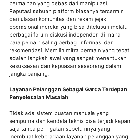
permainan yang bebas dari manipulasi.
Reputasi sebuah platform biasanya tercermin
dari ulasan komunitas dan rekam jejak
operasional mereka yang bisa ditelusuri melalui
berbagai forum diskusi independen di mana
para pemain saling berbagi informasi dan
rekomendasi. Memilih mitra bermain yang tepat
adalah langkah awal yang sangat menentukan
kesuksesan dan kepuasan seseorang dalam
jangka panjang.
Layanan Pelanggan Sebagai Garda Terdepan
Penyelesaian Masalah
Tidak ada sistem buatan manusia yang
sempurna dan kendala teknis bisa terjadi kapan
saja tanpa peringatan sebelumnya yang
membuat keberadaan layanan pelanggan yang