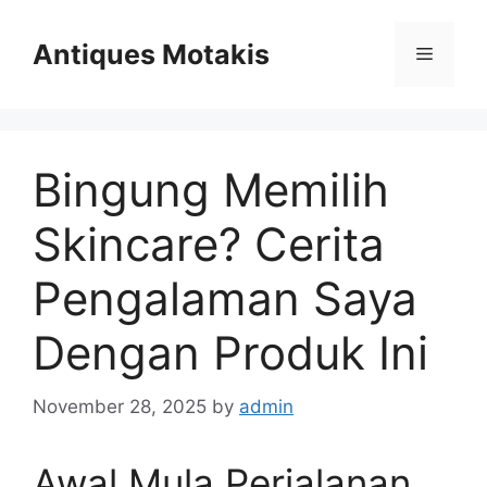
Skip
to
Antiques Motakis
Menu
content
Bingung Memilih
Skincare? Cerita
Pengalaman Saya
Dengan Produk Ini
November 28, 2025
by
admin
Awal Mula Perjalanan