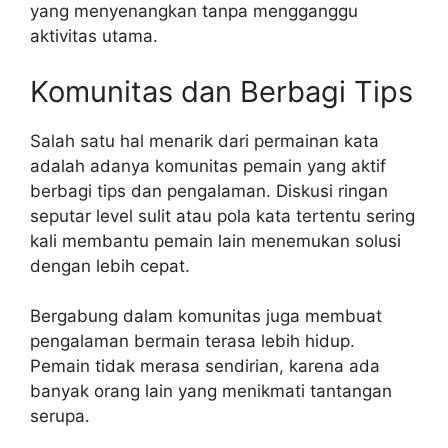
yang menyenangkan tanpa mengganggu
aktivitas utama.
Komunitas dan Berbagi Tips
Salah satu hal menarik dari permainan kata
adalah adanya komunitas pemain yang aktif
berbagi tips dan pengalaman. Diskusi ringan
seputar level sulit atau pola kata tertentu sering
kali membantu pemain lain menemukan solusi
dengan lebih cepat.
Bergabung dalam komunitas juga membuat
pengalaman bermain terasa lebih hidup.
Pemain tidak merasa sendirian, karena ada
banyak orang lain yang menikmati tantangan
serupa.