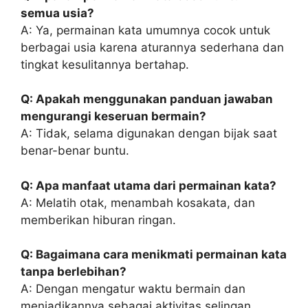
semua usia?
A: Ya, permainan kata umumnya cocok untuk
berbagai usia karena aturannya sederhana dan
tingkat kesulitannya bertahap.
Q: Apakah menggunakan panduan jawaban
mengurangi keseruan bermain?
A: Tidak, selama digunakan dengan bijak saat
benar-benar buntu.
Q: Apa manfaat utama dari permainan kata?
A: Melatih otak, menambah kosakata, dan
memberikan hiburan ringan.
Q: Bagaimana cara menikmati permainan kata
tanpa berlebihan?
A: Dengan mengatur waktu bermain dan
menjadikannya sebagai aktivitas selingan.