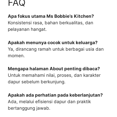
FAQ
Apa fokus utama Ms Bobbie’s Kitchen?
Konsistensi rasa, bahan berkualitas, dan
pelayanan hangat.
Apakah menunya cocok untuk keluarga?
Ya, dirancang ramah untuk berbagai usia dan
momen.
Mengapa halaman About penting dibaca?
Untuk memahami nilai, proses, dan karakter
dapur sebelum berkunjung.
Apakah ada perhatian pada keberlanjutan?
Ada, melalui efisiensi dapur dan praktik
bertanggung jawab.