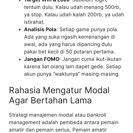
tentuin dulu. Kalau udah menang 500rb,
ya stop. Kalau udah kalah 200rb, ya udah
istirahat.
Analisis Pola
: Setiap game punya pola.
Ada yang suka ngasih kemenangan di
awal, ada yang harus dipancing dulu
pakai bet kecil di 50 putaran pertama.
Jangan FOMO
: Jangan cuma ikut-ikutan
karena liat orang lain dapet gede. Setiap
akun punya “waktunya” masing-masing.
Rahasia Mengatur Modal
Agar Bertahan Lama
Strategi manajemen modal atau
bankroll
management
adalah pembeda antara pemain
amatir dan pemain serius. Pemain amatir