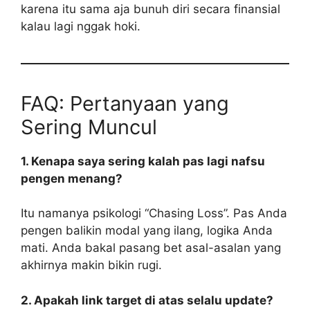
karena itu sama aja bunuh diri secara finansial
kalau lagi nggak hoki.
FAQ: Pertanyaan yang
Sering Muncul
1. Kenapa saya sering kalah pas lagi nafsu
pengen menang?
Itu namanya psikologi “Chasing Loss”. Pas Anda
pengen balikin modal yang ilang, logika Anda
mati. Anda bakal pasang bet asal-asalan yang
akhirnya makin bikin rugi.
2. Apakah link target di atas selalu update?