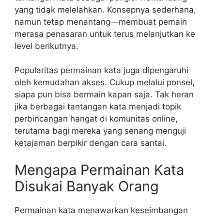
yang tidak melelahkan. Konsepnya sederhana,
namun tetap menantang—membuat pemain
merasa penasaran untuk terus melanjutkan ke
level berikutnya.
Popularitas permainan kata juga dipengaruhi
oleh kemudahan akses. Cukup melalui ponsel,
siapa pun bisa bermain kapan saja. Tak heran
jika berbagai tantangan kata menjadi topik
perbincangan hangat di komunitas online,
terutama bagi mereka yang senang menguji
ketajaman berpikir dengan cara santai.
Mengapa Permainan Kata
Disukai Banyak Orang
Permainan kata menawarkan keseimbangan