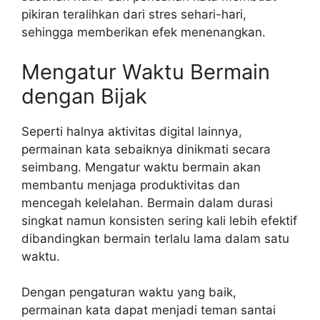
pikiran teralihkan dari stres sehari-hari,
sehingga memberikan efek menenangkan.
Mengatur Waktu Bermain
dengan Bijak
Seperti halnya aktivitas digital lainnya,
permainan kata sebaiknya dinikmati secara
seimbang. Mengatur waktu bermain akan
membantu menjaga produktivitas dan
mencegah kelelahan. Bermain dalam durasi
singkat namun konsisten sering kali lebih efektif
dibandingkan bermain terlalu lama dalam satu
waktu.
Dengan pengaturan waktu yang baik,
permainan kata dapat menjadi teman santai