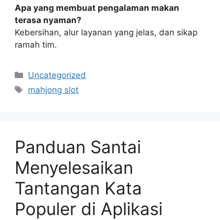
Apa yang membuat pengalaman makan
terasa nyaman?
Kebersihan, alur layanan yang jelas, dan sikap
ramah tim.
Categories
Uncategorized
Tags
mahjong slot
Panduan Santai
Menyelesaikan
Tantangan Kata
Populer di Aplikasi