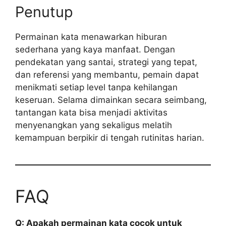
Penutup
Permainan kata menawarkan hiburan
sederhana yang kaya manfaat. Dengan
pendekatan yang santai, strategi yang tepat,
dan referensi yang membantu, pemain dapat
menikmati setiap level tanpa kehilangan
keseruan. Selama dimainkan secara seimbang,
tantangan kata bisa menjadi aktivitas
menyenangkan yang sekaligus melatih
kemampuan berpikir di tengah rutinitas harian.
FAQ
Q: Apakah permainan kata cocok untuk