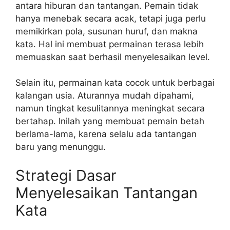
antara hiburan dan tantangan. Pemain tidak
hanya menebak secara acak, tetapi juga perlu
memikirkan pola, susunan huruf, dan makna
kata. Hal ini membuat permainan terasa lebih
memuaskan saat berhasil menyelesaikan level.
Selain itu, permainan kata cocok untuk berbagai
kalangan usia. Aturannya mudah dipahami,
namun tingkat kesulitannya meningkat secara
bertahap. Inilah yang membuat pemain betah
berlama-lama, karena selalu ada tantangan
baru yang menunggu.
Strategi Dasar
Menyelesaikan Tantangan
Kata