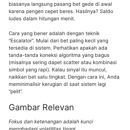
biasanya langsung pasang bet gede di awal
karena pengen cepet beres. Hasilnya? Saldo
ludes dalam hitungan menit.
Cara yang bener adalah dengan teknik
“Escalator”. Mulai dari bet paling kecil yang
tersedia di sistem. Perhatikan apakah ada
tanda-tanda koneksi algoritma yang bagus
(misalnya sering dapet scatter atau kombinasi
simbol yang rapi). Kalau sinyal itu muncul,
naikkan bet satu tingkat. Dengan cara ini, Anda
meminimalisir kerugian di saat sistem lagi
“pelit”.
Gambar Relevan
Fokus dan ketenangan adalah kunci
menghadapi volatilitas tinggi.