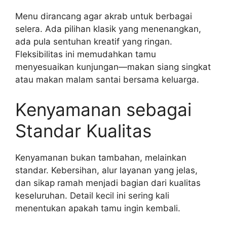
Menu dirancang agar akrab untuk berbagai
selera. Ada pilihan klasik yang menenangkan,
ada pula sentuhan kreatif yang ringan.
Fleksibilitas ini memudahkan tamu
menyesuaikan kunjungan—makan siang singkat
atau makan malam santai bersama keluarga.
Kenyamanan sebagai
Standar Kualitas
Kenyamanan bukan tambahan, melainkan
standar. Kebersihan, alur layanan yang jelas,
dan sikap ramah menjadi bagian dari kualitas
keseluruhan. Detail kecil ini sering kali
menentukan apakah tamu ingin kembali.