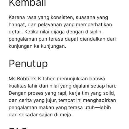
Kembali
Karena rasa yang konsisten, suasana yang
hangat, dan pelayanan yang memperhatikan
detail. Ketika nilai dijaga dengan disiplin,
pengalaman pun terasa dapat diandalkan dari
kunjungan ke kunjungan.
Penutup
Ms Bobbie’s Kitchen menunjukkan bahwa
kualitas lahir dari nilai yang dijalani setiap hari.
Dengan proses yang rapi, kerja tim yang solid,
dan cerita yang jujur, tempat ini menghadirkan
pengalaman makan yang terasa utuh—lebih
dari sekadar sajian di meja.