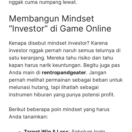
nggak cuma numpang lewat.
Membangun Mindset
“Investor” di Game Online
Kenapa disebut mindset investor? Karena
investor nggak pernah naruh semua telurnya di
satu keranjang. Mereka tahu risiko dan tahu
kapan harus narik keuntungan. Begitu juga pas
Anda main di
rentropandgeater
. Jangan
pernah melihat permainan sebagai beban untuk
melunasi hutang, tapi lihatlah sebagai
instrumen hiburan yang punya potensi profit.
Berikut beberapa poin mindset yang harus
Anda tanamkan:
Target Win & Loss
: Sebelum login,