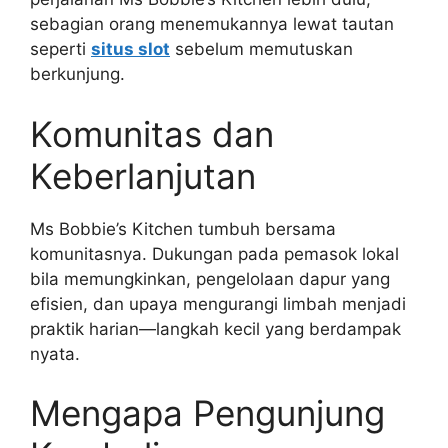
sebagian orang menemukannya lewat tautan
seperti
situs slot
sebelum memutuskan
berkunjung.
Komunitas dan
Keberlanjutan
Ms Bobbie’s Kitchen tumbuh bersama
komunitasnya. Dukungan pada pemasok lokal
bila memungkinkan, pengelolaan dapur yang
efisien, dan upaya mengurangi limbah menjadi
praktik harian—langkah kecil yang berdampak
nyata.
Mengapa Pengunjung